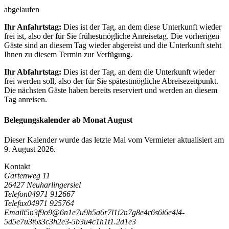
abgelaufen
Ihr Anfahrtstag:
Dies ist der Tag, an dem diese Unterkunft wieder
frei ist, also der für Sie frühestmögliche Anreisetag. Die vorherigen
Gäste sind an diesem Tag wieder abgereist und die Unterkunft steht
Ihnen zu diesem Termin zur Verfügung.
Ihr Abfahrtstag:
Dies ist der Tag, an dem die Unterkunft wieder
frei werden soll, also der für Sie spätestmögliche Abreisezeitpunkt.
Die nächsten Gäste haben bereits reserviert und werden an diesem
Tag anreisen.
Belegungskalender ab Monat August
Dieser Kalender wurde das letzte Mal vom Vermieter aktualisiert am
9. August 2026.
Kontakt
Gartenweg 11
26427 Neuharlingersiel
Telefon
04971 912667
Telefax
04971 925764
Email
i
5
n
3
f
9
o
9
@
6
n
1
e
7
u
9
h
5
a
6
r
7
l
1
i
2
n
7
g
8
e
4
r
6
s
6
i
6
e
4
l
4
-
5
d
5
e
7
u
3
t
6
s
3
c
3
h
2
e
3
-
5
b
3
u
4
c
1
h
1
t
1
.
2
d
1
e
3