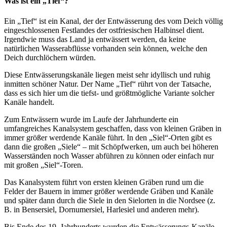
Was ist ein „Tief“?
Ein „Tief“ ist ein Kanal, der der Entwässerung des vom Deich völlig
eingeschlossenen Festlandes der ostfriesischen Halbinsel dient.
Irgendwie muss das Land ja entwässert werden, da keine
natürlichen Wasserabflüsse vorhanden sein können, welche den
Deich durchlöchern würden.
Diese Entwässerungskanäle liegen meist sehr idyllisch und ruhig
inmitten schöner Natur. Der Name „Tief“ rührt von der Tatsache,
dass es sich hier um die tiefst- und größtmögliche Variante solcher
Kanäle handelt.
Zum Entwässern wurde im Laufe der Jahrhunderte ein
umfangreiches Kanalsystem geschaffen, dass von kleinen Gräben in
immer größer werdende Kanäle führt. In den „Siel“-Orten gibt es
dann die großen „Siele“ – mit Schöpfwerken, um auch bei höheren
Wasserständen noch Wasser abführen zu können oder einfach nur
mit großen „Siel“-Toren.
Das Kanalsystem führt von ersten kleinen Gräben rund um die
Felder der Bauern in immer größer werdende Gräben und Kanäle
und später dann durch die Siele in den Sielorten in die Nordsee (z.
B. in Bensersiel, Dornumersiel, Harlesiel und anderen mehr).
Bis Ende des 19. Jahrhunderts wurden die Entwässerungs-Kanäle