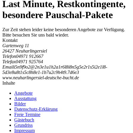
Last Minute, Restkontingente,
besondere Pauschal-Pakete
Zur Zeit stehen leider keine besonderen Angebote zur Verfügung.
Bitte besuchen Sie uns bald wieder.
Kontakt
Gartenweg 11
26427 Neuharlingersiel
Telefon
04971 912667
Telefax
04971 925764
Email
i
5
n
9
f
9
o
2
@
2
n
3
e
1
u
1
h
2
a
1
r
6
l
8
i
8
n
5
g
5
e
2
r
1
s
5
i
2
e
1
l
8
-
5
d
3
e
8
u
8
t
1
s
5
c
8
h
8
e
1
-
1
b
7
u
2
c
9
h
4
t
9
.
7
d
6
e
3
www.neuharlingersiel-deutsche-bucht.de
Inhalte
Angebote
Ausstattung
Bilder
Datenschutz-Erklärung
Freie Termine
Gästebuch
Grundriss
Impressum