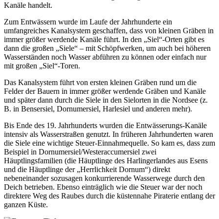
Kanäle handelt.
Zum Entwässern wurde im Laufe der Jahrhunderte ein
umfangreiches Kanalsystem geschaffen, dass von kleinen Gräben in
immer größer werdende Kanäle führt. In den „Siel“-Orten gibt es
dann die großen „Siele“ – mit Schöpfwerken, um auch bei höheren
Wasserständen noch Wasser abführen zu können oder einfach nur
mit großen „Siel“-Toren.
Das Kanalsystem führt von ersten kleinen Gräben rund um die
Felder der Bauern in immer größer werdende Gräben und Kanäle
und später dann durch die Siele in den Sielorten in die Nordsee (z.
B. in Bensersiel, Dornumersiel, Harlesiel und anderen mehr).
Bis Ende des 19. Jahrhunderts wurden die Entwässerungs-Kanäle
intensiv als Wasserstraßen genutzt. In früheren Jahrhunderten waren
die Siele eine wichtige Steuer-Einnahmequelle. So kam es, dass zum
Beispiel in Dornumersiel/Westeraccumersiel zwei
Häuptlingsfamilien (die Häuptlinge des Harlingerlandes aus Esens
und die Häuptlinge der „Herrlichkeit Dornum“) direkt
nebeneinander sozusagen konkurrierende Wasserwege durch den
Deich betrieben. Ebenso einträglich wie die Steuer war der noch
direktere Weg des Raubes durch die küstennahe Piraterie entlang der
ganzen Küste.